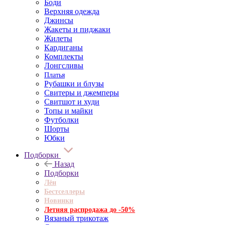
Боди
Верхняя одежда
Джинсы
Жакеты и пиджаки
Жилеты
Кардиганы
Комплекты
Лонгсливы
Платья
Рубашки и блузы
Свитеры и джемперы
Свитшот и худи
Топы и майки
Футболки
Шорты
Юбки
Подборки
Назад
Подборки
Лён
Бестселлеры
Новинки
Летняя распродажа до -50%
Вязаный трикотаж