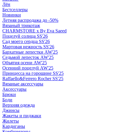
Лён
Бестселлеры
Новинки
Летняя распродажа до -50%
Вязаный трикотаж
CHARMSTORE х By Eva Saeed
Поцелуй солнца SS'26
Сад моего сердца SS'26
Мартовая нежность SS'26
Бархатные лепестки AW'25
Седьмой лепесток AW'25
Объятия осени AW'25
Осенний поцелуй AW'25
Принцесса на горошине SS'25
Raffaello&Ferrero Rocher SS'25
Вязаные аксессуары
Аксессуары
Брюки
Боди
Верхняя одежда
Джинсы
Жакеты и пиджаки
Жилеты
Кардиганы
Комбинезоны