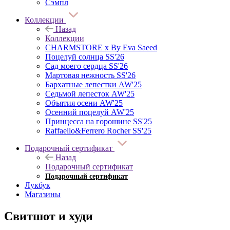
Сэмпл
Коллекции
Назад
Коллекции
CHARMSTORE х By Eva Saeed
Поцелуй солнца SS'26
Сад моего сердца SS'26
Мартовая нежность SS'26
Бархатные лепестки AW'25
Седьмой лепесток AW'25
Объятия осени AW'25
Осенний поцелуй AW'25
Принцесса на горошине SS'25
Raffaello&Ferrero Rocher SS'25
Подарочный сертификат
Назад
Подарочный сертификат
Подарочный сертификат
Лукбук
Магазины
Свитшот и худи