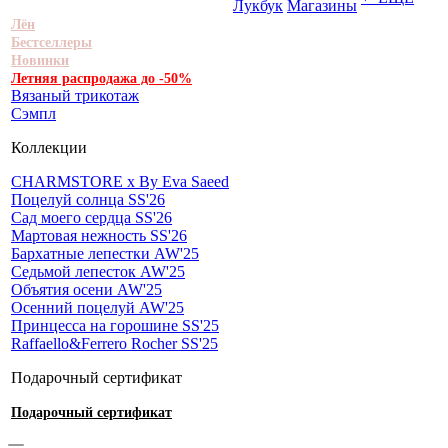
Лукбук
Магазины
Лён
Бестселлеры
Новинки
Летняя распродажа до -50%
Вязаный трикотаж
Сэмпл
Коллекции
CHARMSTORE х By Eva Saeed
Поцелуй солнца SS'26
Сад моего сердца SS'26
Мартовая нежность SS'26
Бархатные лепестки AW'25
Седьмой лепесток AW'25
Объятия осени AW'25
Осенний поцелуй AW'25
Принцесса на горошине SS'25
Raffaello&Ferrero Rocher SS'25
Подарочный сертификат
Подарочный сертификат