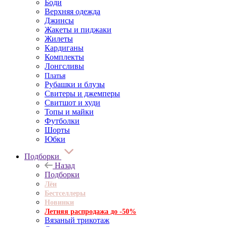
Боди
Верхняя одежда
Джинсы
Жакеты и пиджаки
Жилеты
Кардиганы
Комплекты
Лонгсливы
Платья
Рубашки и блузы
Свитеры и джемперы
Свитшот и худи
Топы и майки
Футболки
Шорты
Юбки
Подборки
Назад
Подборки
Лён
Бестселлеры
Новинки
Летняя распродажа до -50%
Вязаный трикотаж