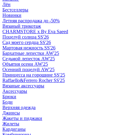
Лён
Бестселлеры
Новинки
Летняя распродажа до -50%
Вязаный трикотаж
CHARMSTORE х By Eva Saeed
Поцелуй солнца SS'26
Сад моего сердца SS'26
Мартовая нежность SS'26
Бархатные лепестки AW'25
Седьмой лепесток AW'25
Объятия осени AW'25
Осенний поцелуй AW'25
Принцесса на горошине SS'25
Raffaello&Ferrero Rocher SS'25
Вязаные аксессуары
Аксессуары
Брюки
Боди
Верхняя одежда
Джинсы
Жакеты и пиджаки
Жилеты
Кардиганы
Комбинезоны