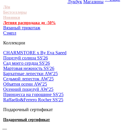
Лукбук
Магазины
Лён
Бестселлеры
Новинки
Летняя распродажа до -50%
Вязаный трикотаж
Сэмпл
Коллекции
CHARMSTORE х By Eva Saeed
Поцелуй солнца SS'26
Сад моего сердца SS'26
Мартовая нежность SS'26
Бархатные лепестки AW'25
Седьмой лепесток AW'25
Объятия осени AW'25
Осенний поцелуй AW'25
Принцесса на горошине SS'25
Raffaello&Ferrero Rocher SS'25
Подарочный сертификат
Подарочный сертификат