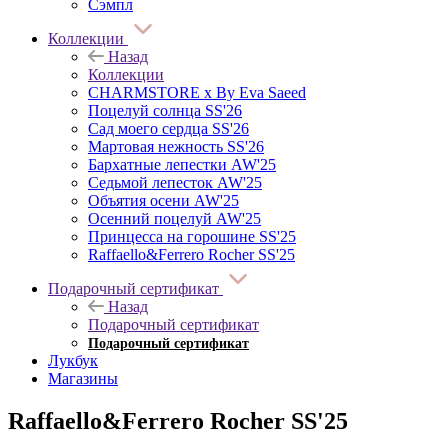
Сэмпл
Коллекции
Назад
Коллекции
CHARMSTORE х By Eva Saeed
Поцелуй солнца SS'26
Сад моего сердца SS'26
Мартовая нежность SS'26
Бархатные лепестки AW'25
Седьмой лепесток AW'25
Объятия осени AW'25
Осенний поцелуй AW'25
Принцесса на горошине SS'25
Raffaello&Ferrero Rocher SS'25
Подарочный сертификат
Назад
Подарочный сертификат
Подарочный сертификат
Лукбук
Магазины
Raffaello&Ferrero Rocher SS'25