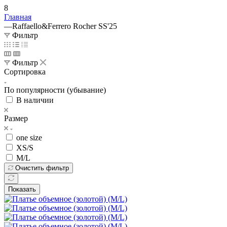
8
Главная
—
Raffaello&Ferrero Rocher SS'25
Фильтр
Фильтр
Сортировка
По популярности (убывание)
В наличии
Размер
one size
XS/S
M/L
Очистить фильтр
Показать