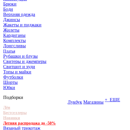
Брюки
Боди
Верхняя одежда
Джинсы
Жакеты и пиджаки
Жилеты
Кардиганы
Комплекты
Лонгсливы
Платья
Рубашки и блузы
Свитеры и джемперы
Свитшот и худи
Топы и майки
Футболки
Шорты
Юбки
Подборки
+ ЕЩЕ
Лукбук
Магазины
Лён
Бестселлеры
Новинки
Летняя распродажа до -50%
Вязаный трикотаж