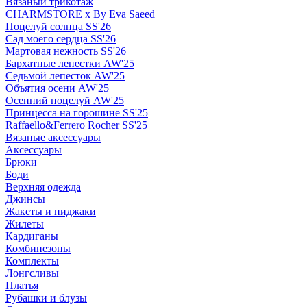
Вязаный трикотаж
CHARMSTORE х By Eva Saeed
Поцелуй солнца SS'26
Сад моего сердца SS'26
Мартовая нежность SS'26
Бархатные лепестки AW'25
Седьмой лепесток AW'25
Объятия осени AW'25
Осенний поцелуй AW'25
Принцесса на горошине SS'25
Raffaello&Ferrero Rocher SS'25
Вязаные аксессуары
Аксессуары
Брюки
Боди
Верхняя одежда
Джинсы
Жакеты и пиджаки
Жилеты
Кардиганы
Комбинезоны
Комплекты
Лонгсливы
Платья
Рубашки и блузы