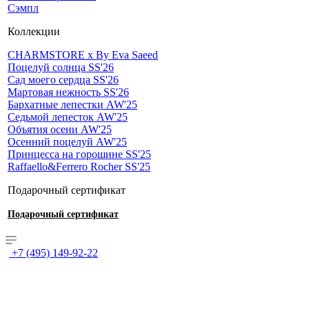
Сэмпл
Коллекции
CHARMSTORE х By Eva Saeed
Поцелуй солнца SS'26
Сад моего сердца SS'26
Мартовая нежность SS'26
Бархатные лепестки AW'25
Седьмой лепесток AW'25
Объятия осени AW'25
Осенний поцелуй AW'25
Принцесса на горошине SS'25
Raffaello&Ferrero Rocher SS'25
Подарочный сертификат
Подарочный сертификат
+7 (495) 149-92-22