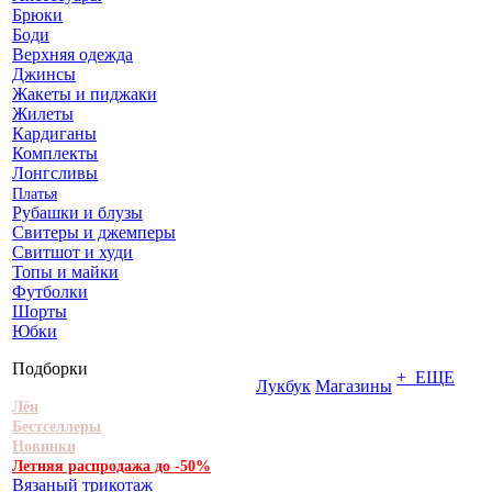
Брюки
Боди
Верхняя одежда
Джинсы
Жакеты и пиджаки
Жилеты
Кардиганы
Комплекты
Лонгсливы
Платья
Рубашки и блузы
Свитеры и джемперы
Свитшот и худи
Топы и майки
Футболки
Шорты
Юбки
Подборки
+ ЕЩЕ
Лукбук
Магазины
Лён
Бестселлеры
Новинки
Летняя распродажа до -50%
Вязаный трикотаж