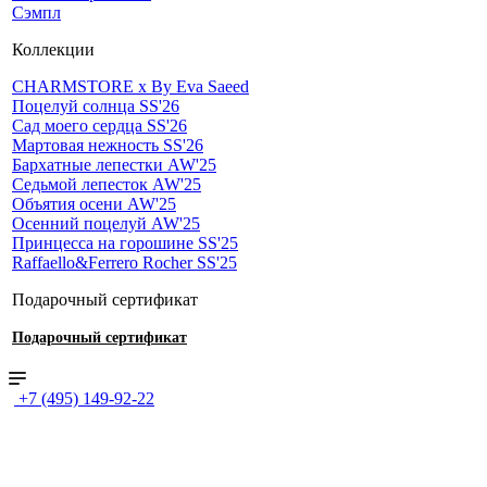
Сэмпл
Коллекции
CHARMSTORE х By Eva Saeed
Поцелуй солнца SS'26
Сад моего сердца SS'26
Мартовая нежность SS'26
Бархатные лепестки AW'25
Седьмой лепесток AW'25
Объятия осени AW'25
Осенний поцелуй AW'25
Принцесса на горошине SS'25
Raffaello&Ferrero Rocher SS'25
Подарочный сертификат
Подарочный сертификат
+7 (495) 149-92-22