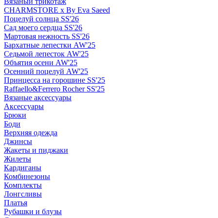
Вязаный трикотаж
CHARMSTORE х By Eva Saeed
Поцелуй солнца SS'26
Сад моего сердца SS'26
Мартовая нежность SS'26
Бархатные лепестки AW'25
Седьмой лепесток AW'25
Объятия осени AW'25
Осенний поцелуй AW'25
Принцесса на горошине SS'25
Raffaello&Ferrero Rocher SS'25
Вязаные аксессуары
Аксессуары
Брюки
Боди
Верхняя одежда
Джинсы
Жакеты и пиджаки
Жилеты
Кардиганы
Комбинезоны
Комплекты
Лонгсливы
Платья
Рубашки и блузы